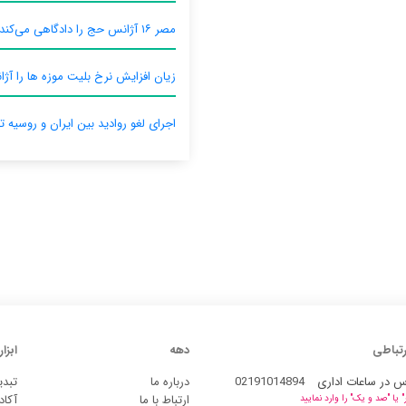
مصر ۱۶ آژانس حج را دادگاهی می‌کند
زیان افزایش نرخ بلیت موزه ها را آژان
اجرای لغو روادید بین ایران و روسیه ت
رتباطی
دهه
ابزار
س در ساعات اداری
02191014894
درباره ما
تبدی
ارتباط با ما
آکاد
یا "صد و یک" را وارد نمایید