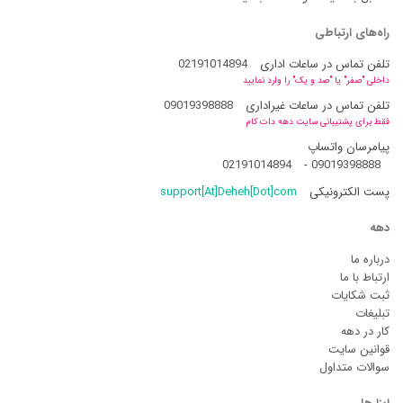
راه‌های ارتباطی
تلفن تماس در ساعات اداری
02191014894
داخلی "صفر" یا "صد و یک" را وارد نمایید
تلفن تماس در ساعات غیراداری
09019398888
فقط برای پشتیبانی سایت دهه دات کام
پیامرسان واتساپ
02191014894
-
09019398888
پست الکترونیکی
support[At]Deheh[Dot]com
دهه
درباره ما
ارتباط با ما
ثبت شکایات
تبلیغات
کار در دهه
قوانین سایت
سوالات متداول