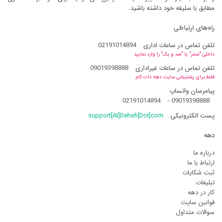
مطابق با سلیقه خود داشته باشید.
راه‌های ارتباطی
تلفن تماس در ساعات اداری
02191014894
داخلی "صفر" یا "صد و یک" را وارد نمایید
تلفن تماس در ساعات غیراداری
09019398888
فقط برای پشتیبانی سایت دهه دات کام
پیامرسان واتساپ
02191014894
-
09019398888
پست الکترونیکی
support[At]Deheh[Dot]com
دهه
درباره ما
ارتباط با ما
ثبت شکایات
تبلیغات
کار در دهه
قوانین سایت
سوالات متداول