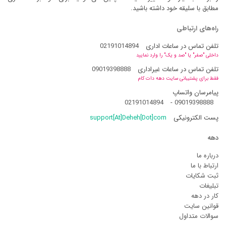
مطابق با سلیقه خود داشته باشید.
راه‌های ارتباطی
تلفن تماس در ساعات اداری
02191014894
داخلی "صفر" یا "صد و یک" را وارد نمایید
تلفن تماس در ساعات غیراداری
09019398888
فقط برای پشتیبانی سایت دهه دات کام
پیامرسان واتساپ
02191014894
-
09019398888
پست الکترونیکی
support[At]Deheh[Dot]com
دهه
درباره ما
ارتباط با ما
ثبت شکایات
تبلیغات
کار در دهه
قوانین سایت
سوالات متداول