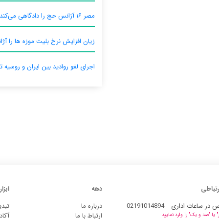
مصر ۱۶ آژانس حج را دادگاهی می‌کند
زیان افزایش نرخ بلیت موزه ها را آژان
اجرای لغو روادید بین ایران و روسیه ت
رتباطی
دهه
ابزار
س در ساعات اداری
02191014894
درباره ما
تبدی
ارتباط با ما
آکاد
یا "صد و یک" را وارد نمایید