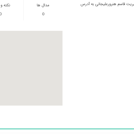
یریت قاسم هنرورعلیجانی به آدرس
مدال ها
نکته و
0
0