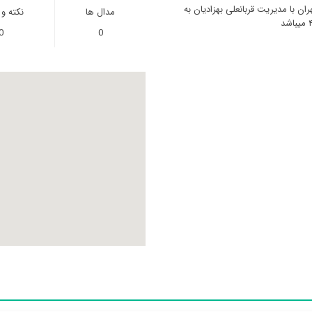
 با مدیریت قربانعلی بهزادیان به
مدال ها
نکته و
0
0