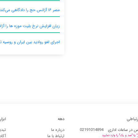
مصر ۱۶ آژانس حج را دادگاهی می‌کند
زیان افزایش نرخ بلیت موزه ها را آژان
اجرای لغو روادید بین ایران و روسیه ت
رتباطی
دهه
ابزار
س در ساعات اداری
02191014894
درباره ما
تبدی
ارتباط با ما
آکاد
یا "صد و یک" را وارد نمایید