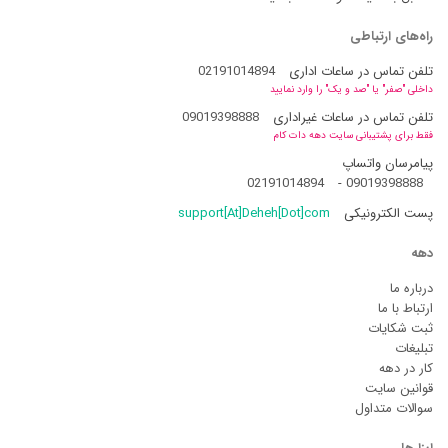
راه‌های ارتباطی
تلفن تماس در ساعات اداری
02191014894
داخلی "صفر" یا "صد و یک" را وارد نمایید
تلفن تماس در ساعات غیراداری
09019398888
فقط برای پشتیبانی سایت دهه دات کام
پیامرسان واتساپ
02191014894
-
09019398888
پست الکترونیکی
support[At]Deheh[Dot]com
دهه
درباره ما
ارتباط با ما
ثبت شکایات
تبلیغات
کار در دهه
قوانین سایت
سوالات متداول