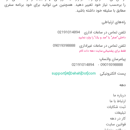
را برحسب نیاز خود تغییر دهید. همچنین می توانید برای خود برنامه سفری
مطابق با سلیقه خود داشته باشید.
راه‌های ارتباطی
تلفن تماس در ساعات اداری
02191014894
داخلی "صفر" یا "صد و یک" را وارد نمایید
تلفن تماس در ساعات غیراداری
09019398888
فقط برای پشتیبانی سایت دهه دات کام
پیامرسان واتساپ
02191014894
-
09019398888
پست الکترونیکی
support[At]Deheh[Dot]com
دهه
درباره ما
ارتباط با ما
ثبت شکایات
تبلیغات
کار در دهه
قوانین سایت