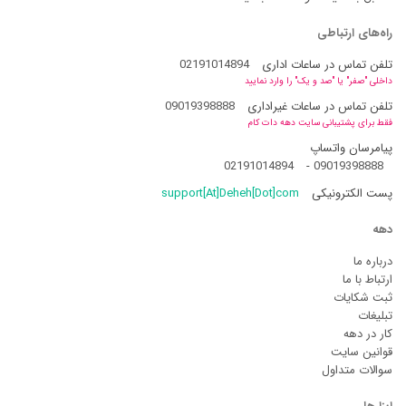
راه‌های ارتباطی
تلفن تماس در ساعات اداری
02191014894
داخلی "صفر" یا "صد و یک" را وارد نمایید
تلفن تماس در ساعات غیراداری
09019398888
فقط برای پشتیبانی سایت دهه دات کام
پیامرسان واتساپ
02191014894
-
09019398888
پست الکترونیکی
support[At]Deheh[Dot]com
دهه
درباره ما
ارتباط با ما
ثبت شکایات
تبلیغات
کار در دهه
قوانین سایت
سوالات متداول