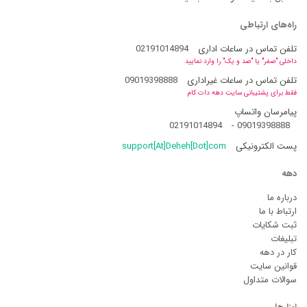
راه‌های ارتباطی
تلفن تماس در ساعات اداری
02191014894
داخلی "صفر" یا "صد و یک" را وارد نمایید
تلفن تماس در ساعات غیراداری
09019398888
فقط برای پشتیبانی سایت دهه دات کام
پیامرسان واتساپ
02191014894
-
09019398888
پست الکترونیکی
support[At]Deheh[Dot]com
دهه
درباره ما
ارتباط با ما
ثبت شکایات
تبلیغات
کار در دهه
قوانین سایت
سوالات متداول