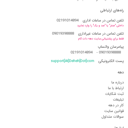
راه‌های ارتباطی
تلفن تماس در ساعات اداری
02191014894
داخلی "صفر" یا "صد و یک" را وارد نمایید
تلفن تماس در ساعات غیراداری
09019398888
فقط برای پشتیبانی سایت دهه دات کام
پیامرسان واتساپ
02191014894
-
09019398888
پست الکترونیکی
support[At]Deheh[Dot]com
دهه
درباره ما
ارتباط با ما
ثبت شکایات
تبلیغات
کار در دهه
قوانین سایت
سوالات متداول