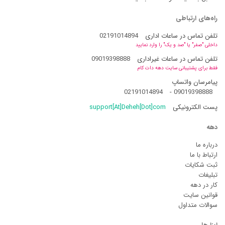
راه‌های ارتباطی
تلفن تماس در ساعات اداری
02191014894
داخلی "صفر" یا "صد و یک" را وارد نمایید
تلفن تماس در ساعات غیراداری
09019398888
فقط برای پشتیبانی سایت دهه دات کام
پیامرسان واتساپ
02191014894
-
09019398888
پست الکترونیکی
support[At]Deheh[Dot]com
دهه
درباره ما
ارتباط با ما
ثبت شکایات
تبلیغات
کار در دهه
قوانین سایت
سوالات متداول