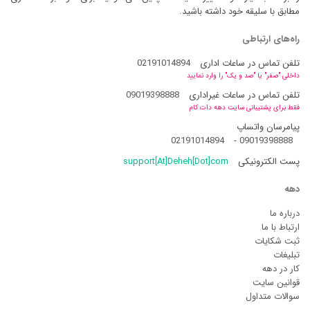
مطابق با سلیقه خود داشته باشید.
راه‌های ارتباطی
تلفن تماس در ساعات اداری
02191014894
داخلی "صفر" یا "صد و یک" را وارد نمایید
تلفن تماس در ساعات غیراداری
09019398888
فقط برای پشتیبانی سایت دهه دات کام
پیامرسان واتساپ
02191014894
-
09019398888
پست الکترونیکی
support[At]Deheh[Dot]com
دهه
درباره ما
ارتباط با ما
ثبت شکایات
تبلیغات
کار در دهه
قوانین سایت
سوالات متداول