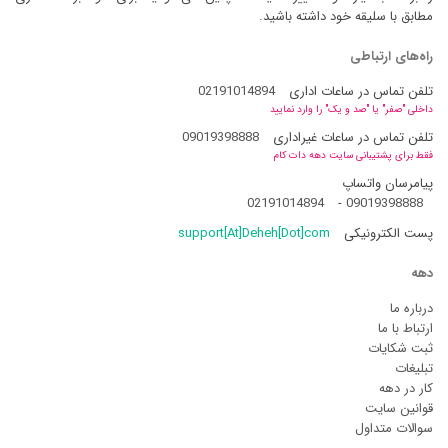
مطابق با سلیقه خود داشته باشید.
راه‌های ارتباطی
تلفن تماس در ساعات اداری
02191014894
داخلی "صفر" یا "صد و یک" را وارد نمایید
تلفن تماس در ساعات غیراداری
09019398888
فقط برای پشتیبانی سایت دهه دات کام
پیامرسان واتساپ
02191014894
-
09019398888
پست الکترونیکی
support[At]Deheh[Dot]com
دهه
درباره ما
ارتباط با ما
ثبت شکایات
تبلیغات
کار در دهه
قوانین سایت
سوالات متداول