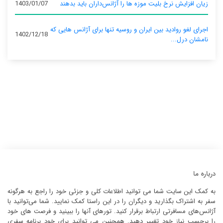
زیان افزایش نرخ بلیت موزه ها را آژانس‌داران باید بدهند
1403/01/07
اجرای لغو روادید بین ایران و روسیه تنها برای آژانس‌ هایی که
1402/12/18
نامشان درل...
درباره ما
به کمک این سایت شما می توانید اطلاعات کلی و جزئی خود را راجع به هرگونه
سفر به اشتراک بگذارید و دیگران را در این راستا کمک نمایید. شما می‌توانید با
آژانس‌های مسافرتی ارتباط برقرار کنید. تورهای آنها را ببینید و فرصت های خود
را برحسب نیاز خود تغییر دهید. همچنین می توانید برای خود برنامه سفری