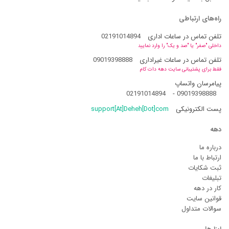
راه‌های ارتباطی
تلفن تماس در ساعات اداری
02191014894
داخلی "صفر" یا "صد و یک" را وارد نمایید
تلفن تماس در ساعات غیراداری
09019398888
فقط برای پشتیبانی سایت دهه دات کام
پیامرسان واتساپ
02191014894
-
09019398888
پست الکترونیکی
support[At]Deheh[Dot]com
دهه
درباره ما
ارتباط با ما
ثبت شکایات
تبلیغات
کار در دهه
قوانین سایت
سوالات متداول