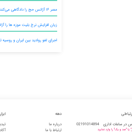
مصر ۱۶ آژانس حج را دادگاهی می‌کند
زیان افزایش نرخ بلیت موزه ها را آژان
اجرای لغو روادید بین ایران و روسیه ت
رتباطی
دهه
ابزار
س در ساعات اداری
02191014894
درباره ما
تبدی
ارتباط با ما
آکاد
یا "صد و یک" را وارد نمایید