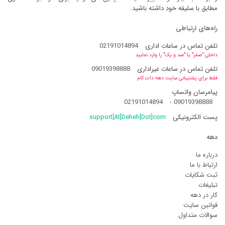
مطابق با سلیقه خود داشته باشید.
راه‌های ارتباطی
تلفن تماس در ساعات اداری
02191014894
داخلی "صفر" یا "صد و یک" را وارد نمایید
تلفن تماس در ساعات غیراداری
09019398888
فقط برای پشتیبانی سایت دهه دات کام
پیامرسان واتساپ
02191014894
-
09019398888
پست الکترونیکی
support[At]Deheh[Dot]com
دهه
درباره ما
ارتباط با ما
ثبت شکایات
تبلیغات
کار در دهه
قوانین سایت
سوالات متداول