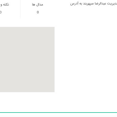
مدیریت عبدالرضا سپهربند به آدرس
مدال ها
نکته و
0
0