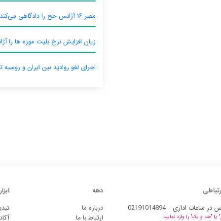
مصر ۱۶ آژانس حج را دادگاهی می‌کند
زیان افزایش نرخ بلیت موزه ها را آژان
اجرای لغو روادید بین ایران و روسیه ت
رتباطی
دهه
ابزار
س در ساعات اداری
02191014894
درباره ما
تبدی
ارتباط با ما
آکاد
یا "صد و یک" را وارد نمایید