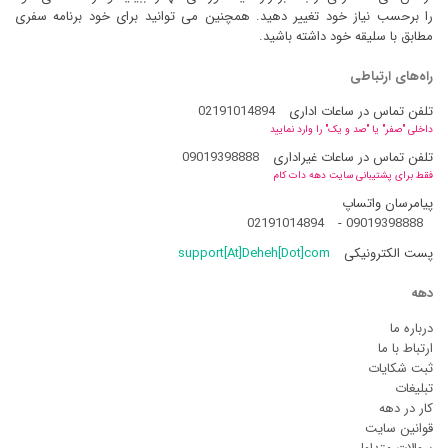
را برحسب نیاز خود تغییر دهید. همچنین می توانید برای خود برنامه سفری
مطابق با سلیقه خود داشته باشید.
راه‌های ارتباطی
تلفن تماس در ساعات اداری
02191014894
داخلی "صفر" یا "صد و یک" را وارد نمایید
تلفن تماس در ساعات غیراداری
09019398888
فقط برای پشتیبانی سایت دهه دات کام
پیامرسان واتساپ
02191014894
-
09019398888
پست الکترونیکی
support[At]Deheh[Dot]com
دهه
درباره ما
ارتباط با ما
ثبت شکایات
تبلیغات
کار در دهه
قوانین سایت