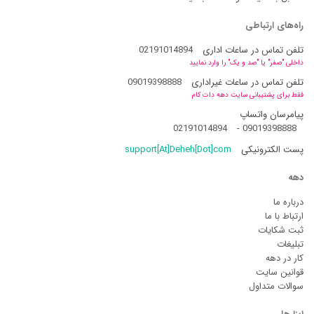
راه‌های ارتباطی
تلفن تماس در ساعات اداری
02191014894
داخلی "صفر" یا "صد و یک" را وارد نمایید
تلفن تماس در ساعات غیراداری
09019398888
فقط برای پشتیبانی سایت دهه دات کام
پیامرسان واتساپ
02191014894
-
09019398888
پست الکترونیکی
support[At]Deheh[Dot]com
دهه
درباره ما
ارتباط با ما
ثبت شکایات
تبلیغات
کار در دهه
قوانین سایت
سوالات متداول