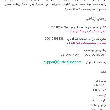
را برحسب نیاز خود تغییر دهید. همچنین می توانید برای خود برنامه سفری
مطابق با سلیقه خود داشته باشید.
راه‌های ارتباطی
تلفن تماس در ساعات اداری
02191014894
داخلی "صفر" یا "صد و یک" را وارد نمایید
تلفن تماس در ساعات غیراداری
09019398888
فقط برای پشتیبانی سایت دهه دات کام
پیامرسان واتساپ
02191014894
-
09019398888
پست الکترونیکی
support[At]Deheh[Dot]com
دهه
درباره ما
ارتباط با ما
ثبت شکایات
تبلیغات
کار در دهه
قوانین سایت