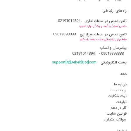
راه‌های ارتباطی
تلفن تماس در ساعات اداری
02191014894
داخلی "صفر" یا "صد و یک" را وارد نمایید
تلفن تماس در ساعات غیراداری
09019398888
فقط برای پشتیبانی سایت دهه دات کام
پیامرسان واتساپ
02191014894
-
09019398888
پست الکترونیکی
support[At]Deheh[Dot]com
دهه
درباره ما
ارتباط با ما
ثبت شکایات
تبلیغات
کار در دهه
قوانین سایت
سوالات متداول