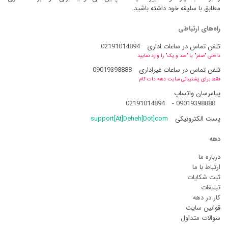
مطابق با سلیقه خود داشته باشید.
راه‌های ارتباطی
تلفن تماس در ساعات اداری
02191014894
داخلی "صفر" یا "صد و یک" را وارد نمایید
تلفن تماس در ساعات غیراداری
09019398888
فقط برای پشتیبانی سایت دهه دات کام
پیامرسان واتساپ
02191014894
-
09019398888
پست الکترونیکی
support[At]Deheh[Dot]com
دهه
درباره ما
ارتباط با ما
ثبت شکایات
تبلیغات
کار در دهه
قوانین سایت
سوالات متداول