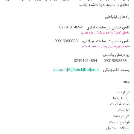
مطابق با سلیقه خود داشته باشید.
راه‌های ارتباطی
تلفن تماس در ساعات اداری
02191014894
داخلی "صفر" یا "صد و یک" را وارد نمایید
تلفن تماس در ساعات غیراداری
09019398888
فقط برای پشتیبانی سایت دهه دات کام
پیامرسان واتساپ
02191014894
-
09019398888
پست الکترونیکی
support[At]Deheh[Dot]com
دهه
درباره ما
ارتباط با ما
ثبت شکایات
تبلیغات
کار در دهه
قوانین سایت
سوالات متداول