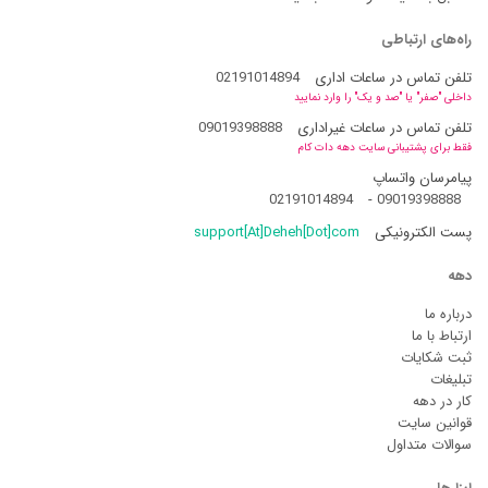
راه‌های ارتباطی
تلفن تماس در ساعات اداری
02191014894
داخلی "صفر" یا "صد و یک" را وارد نمایید
تلفن تماس در ساعات غیراداری
09019398888
فقط برای پشتیبانی سایت دهه دات کام
پیامرسان واتساپ
02191014894
-
09019398888
پست الکترونیکی
support[At]Deheh[Dot]com
دهه
درباره ما
ارتباط با ما
ثبت شکایات
تبلیغات
کار در دهه
قوانین سایت
سوالات متداول