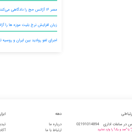
مصر ۱۶ آژانس حج را دادگاهی می‌کند
زیان افزایش نرخ بلیت موزه ها را آژان
اجرای لغو روادید بین ایران و روسیه ت
رتباطی
دهه
ابزار
س در ساعات اداری
02191014894
درباره ما
تبدی
ارتباط با ما
آکاد
یا "صد و یک" را وارد نمایید