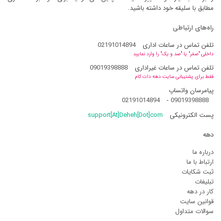
مطابق با سلیقه خود داشته باشید.
راه‌های ارتباطی
تلفن تماس در ساعات اداری
02191014894
داخلی "صفر" یا "صد و یک" را وارد نمایید
تلفن تماس در ساعات غیراداری
09019398888
فقط برای پشتیبانی سایت دهه دات کام
پیامرسان واتساپ
02191014894
-
09019398888
پست الکترونیکی
support[At]Deheh[Dot]com
دهه
درباره ما
ارتباط با ما
ثبت شکایات
تبلیغات
کار در دهه
قوانین سایت
سوالات متداول