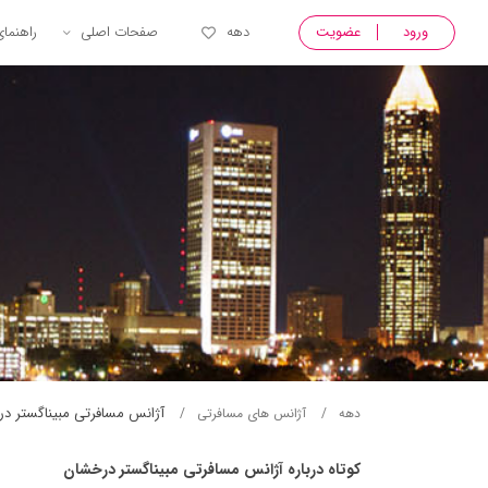
ورود
عضویت
دهه
صفحات اصلی
راهنما
آژانس مسافرتی مبيناگستر د
دهه
آژانس های مسافرتی
کوتاه درباره آژانس مسافرتی مبيناگستر درخشان