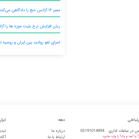
مصر ۱۶ آژانس حج را دادگاهی می‌کند
زیان افزایش نرخ بلیت موزه ها را آژان
اجرای لغو روادید بین ایران و روسیه ت
رتباطی
دهه
ابزار
س در ساعات اداری
02191014894
درباره ما
تبدی
ارتباط با ما
آکاد
یا "صد و یک" را وارد نمایید