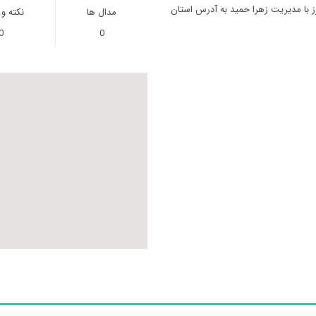
ز با مدیریت زهرا حميد به آدرس استان
مدال ها
نکته و
0
0