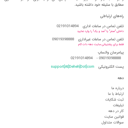
مطابق با سلیقه خود داشته باشید.
راه‌های ارتباطی
تلفن تماس در ساعات اداری
02191014894
داخلی "صفر" یا "صد و یک" را وارد نمایید
تلفن تماس در ساعات غیراداری
09019398888
فقط برای پشتیبانی سایت دهه دات کام
پیامرسان واتساپ
02191014894
-
09019398888
پست الکترونیکی
support[At]Deheh[Dot]com
دهه
درباره ما
ارتباط با ما
ثبت شکایات
تبلیغات
کار در دهه
قوانین سایت
سوالات متداول