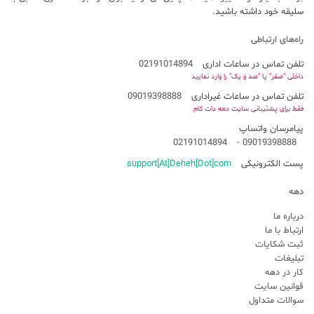
سلیقه خود داشته باشید.
راه‌های ارتباطی
تلفن تماس در ساعات اداری
02191014894
داخلی "صفر" یا "صد و یک" را وارد نمایید
تلفن تماس در ساعات غیراداری
09019398888
فقط برای پشتیبانی سایت دهه دات کام
پیامرسان واتساپ
02191014894
-
09019398888
پست الکترونیکی
support[At]Deheh[Dot]com
دهه
درباره ما
ارتباط با ما
ثبت شکایات
تبلیغات
کار در دهه
قوانین سایت
سوالات متداول