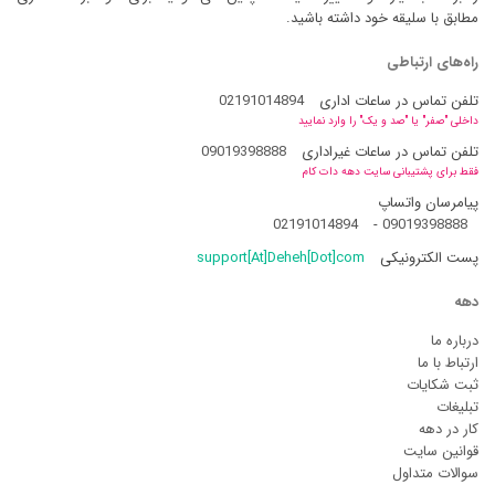
مطابق با سلیقه خود داشته باشید.
راه‌های ارتباطی
تلفن تماس در ساعات اداری
02191014894
داخلی "صفر" یا "صد و یک" را وارد نمایید
تلفن تماس در ساعات غیراداری
09019398888
فقط برای پشتیبانی سایت دهه دات کام
پیامرسان واتساپ
02191014894
-
09019398888
پست الکترونیکی
support[At]Deheh[Dot]com
دهه
درباره ما
ارتباط با ما
ثبت شکایات
تبلیغات
کار در دهه
قوانین سایت
سوالات متداول