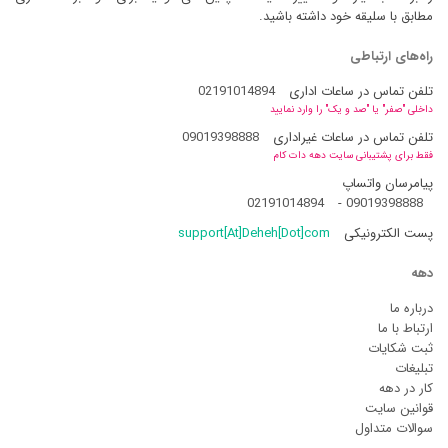
مطابق با سلیقه خود داشته باشید.
راه‌های ارتباطی
تلفن تماس در ساعات اداری
02191014894
داخلی "صفر" یا "صد و یک" را وارد نمایید
تلفن تماس در ساعات غیراداری
09019398888
فقط برای پشتیبانی سایت دهه دات کام
پیامرسان واتساپ
02191014894
-
09019398888
پست الکترونیکی
support[At]Deheh[Dot]com
دهه
درباره ما
ارتباط با ما
ثبت شکایات
تبلیغات
کار در دهه
قوانین سایت
سوالات متداول