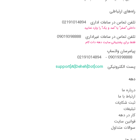
راه‌های ارتباطی
تلفن تماس در ساعات اداری
02191014894
داخلی "صفر" یا "صد و یک" را وارد نمایید
تلفن تماس در ساعات غیراداری
09019398888
فقط برای پشتیبانی سایت دهه دات کام
پیامرسان واتساپ
02191014894
-
09019398888
پست الکترونیکی
support[At]Deheh[Dot]com
دهه
درباره ما
ارتباط با ما
ثبت شکایات
تبلیغات
کار در دهه
قوانین سایت
سوالات متداول