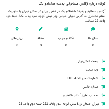
کوتاه درباره آژانس مسافرتی پديده هشتادو يک
آژانس مسافرتی پديده هشتادو يک در کشور ایران در استان تهران با مدیریت
اَعظم ملانظری به آدرس تهران خيابان وزرا نبش كوچه سوم پلاك 222 طبقه دوم
واحد 22 میباشد
مدال ها
نکته و جواب
مقاله
بروزرسانی
0
0
0
0
پست الکترونیکی
وب سایت
شماره تماس 88104778
شماره فکس
صاحب امتیاز اَعظم ملانظری
تهران خيابان وزرا نبش كوچه سوم پلاك 222 طبقه دوم واحد 22