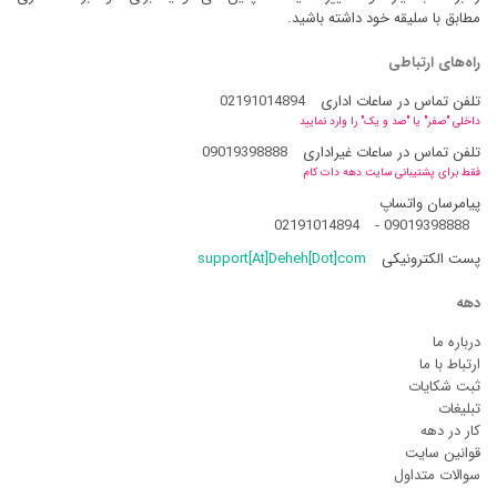
مطابق با سلیقه خود داشته باشید.
راه‌های ارتباطی
تلفن تماس در ساعات اداری
02191014894
داخلی "صفر" یا "صد و یک" را وارد نمایید
تلفن تماس در ساعات غیراداری
09019398888
فقط برای پشتیبانی سایت دهه دات کام
پیامرسان واتساپ
02191014894
-
09019398888
پست الکترونیکی
support[At]Deheh[Dot]com
دهه
درباره ما
ارتباط با ما
ثبت شکایات
تبلیغات
کار در دهه
قوانین سایت
سوالات متداول