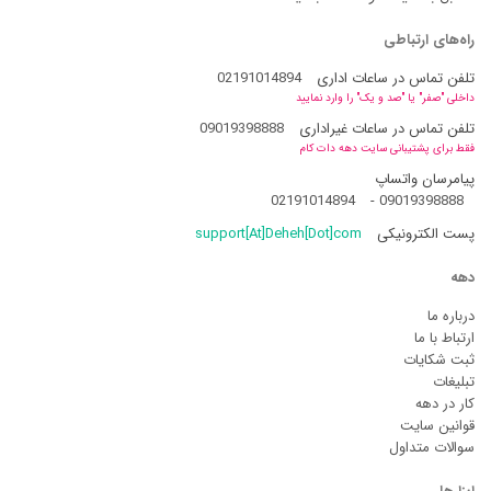
راه‌های ارتباطی
تلفن تماس در ساعات اداری
02191014894
داخلی "صفر" یا "صد و یک" را وارد نمایید
تلفن تماس در ساعات غیراداری
09019398888
فقط برای پشتیبانی سایت دهه دات کام
پیامرسان واتساپ
02191014894
-
09019398888
پست الکترونیکی
support[At]Deheh[Dot]com
دهه
درباره ما
ارتباط با ما
ثبت شکایات
تبلیغات
کار در دهه
قوانین سایت
سوالات متداول