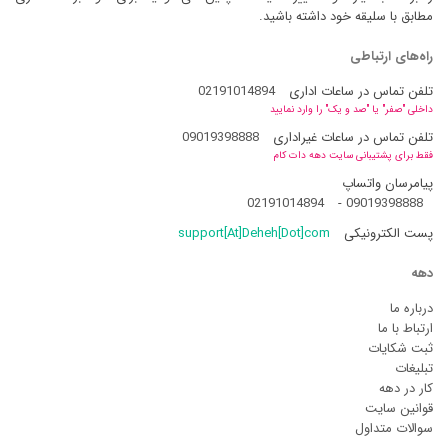
مطابق با سلیقه خود داشته باشید.
راه‌های ارتباطی
تلفن تماس در ساعات اداری
02191014894
داخلی "صفر" یا "صد و یک" را وارد نمایید
تلفن تماس در ساعات غیراداری
09019398888
فقط برای پشتیبانی سایت دهه دات کام
پیامرسان واتساپ
02191014894
-
09019398888
پست الکترونیکی
support[At]Deheh[Dot]com
دهه
درباره ما
ارتباط با ما
ثبت شکایات
تبلیغات
کار در دهه
قوانین سایت
سوالات متداول