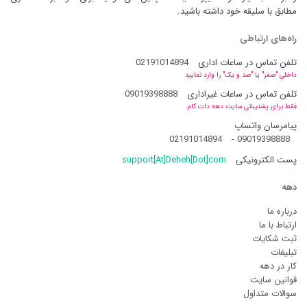
مطابق با سلیقه خود داشته باشید.
راه‌های ارتباطی
تلفن تماس در ساعات اداری
02191014894
داخلی "صفر" یا "صد و یک" را وارد نمایید
تلفن تماس در ساعات غیراداری
09019398888
فقط برای پشتیبانی سایت دهه دات کام
پیامرسان واتساپ
02191014894
-
09019398888
پست الکترونیکی
support[At]Deheh[Dot]com
دهه
درباره ما
ارتباط با ما
ثبت شکایات
تبلیغات
کار در دهه
قوانین سایت
سوالات متداول