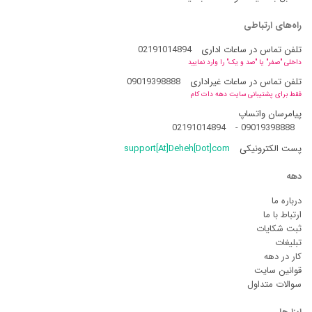
راه‌های ارتباطی
تلفن تماس در ساعات اداری
02191014894
داخلی "صفر" یا "صد و یک" را وارد نمایید
تلفن تماس در ساعات غیراداری
09019398888
فقط برای پشتیبانی سایت دهه دات کام
پیامرسان واتساپ
02191014894
-
09019398888
پست الکترونیکی
support[At]Deheh[Dot]com
دهه
درباره ما
ارتباط با ما
ثبت شکایات
تبلیغات
کار در دهه
قوانین سایت
سوالات متداول