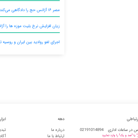
مصر ۱۶ آژانس حج را دادگاهی می‌کند
زیان افزایش نرخ بلیت موزه ها را آژان
اجرای لغو روادید بین ایران و روسیه ت
رتباطی
دهه
ابزار
س در ساعات اداری
02191014894
درباره ما
تبدی
ارتباط با ما
آکاد
یا "صد و یک" را وارد نمایید