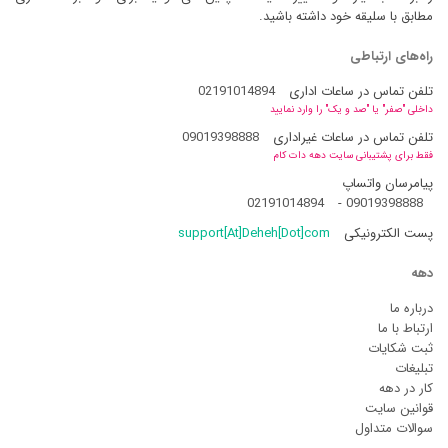
مطابق با سلیقه خود داشته باشید.
راه‌های ارتباطی
تلفن تماس در ساعات اداری
02191014894
داخلی "صفر" یا "صد و یک" را وارد نمایید
تلفن تماس در ساعات غیراداری
09019398888
فقط برای پشتیبانی سایت دهه دات کام
پیامرسان واتساپ
02191014894
-
09019398888
پست الکترونیکی
support[At]Deheh[Dot]com
دهه
درباره ما
ارتباط با ما
ثبت شکایات
تبلیغات
کار در دهه
قوانین سایت
سوالات متداول