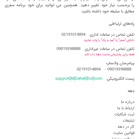
را برحسب نیاز خود تغییر دهید. همچنین می توانید برای خود برنامه سفری
مطابق با سلیقه خود داشته باشید.
راه‌های ارتباطی
تلفن تماس در ساعات اداری
02191014894
داخلی "صفر" یا "صد و یک" را وارد نمایید
تلفن تماس در ساعات غیراداری
09019398888
فقط برای پشتیبانی سایت دهه دات کام
پیامرسان واتساپ
02191014894
-
09019398888
پست الکترونیکی
support[At]Deheh[Dot]com
دهه
درباره ما
ارتباط با ما
ثبت شکایات
تبلیغات
کار در دهه
قوانین سایت