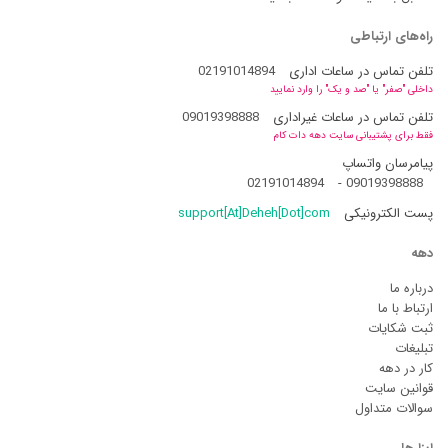
راه‌های ارتباطی
تلفن تماس در ساعات اداری
02191014894
داخلی "صفر" یا "صد و یک" را وارد نمایید
تلفن تماس در ساعات غیراداری
09019398888
فقط برای پشتیبانی سایت دهه دات کام
پیامرسان واتساپ
02191014894
-
09019398888
پست الکترونیکی
support[At]Deheh[Dot]com
دهه
درباره ما
ارتباط با ما
ثبت شکایات
تبلیغات
کار در دهه
قوانین سایت
سوالات متداول