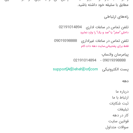
مطابق با سلیقه خود داشته باشید.
راه‌های ارتباطی
تلفن تماس در ساعات اداری
02191014894
داخلی "صفر" یا "صد و یک" را وارد نمایید
تلفن تماس در ساعات غیراداری
09019398888
فقط برای پشتیبانی سایت دهه دات کام
پیامرسان واتساپ
02191014894
-
09019398888
پست الکترونیکی
support[At]Deheh[Dot]com
دهه
درباره ما
ارتباط با ما
ثبت شکایات
تبلیغات
کار در دهه
قوانین سایت
سوالات متداول