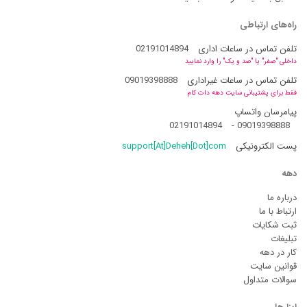
راه‌های ارتباطی
تلفن تماس در ساعات اداری
02191014894
داخلی "صفر" یا "صد و یک" را وارد نمایید
تلفن تماس در ساعات غیراداری
09019398888
فقط برای پشتیبانی سایت دهه دات کام
پیامرسان واتساپ
02191014894
-
09019398888
پست الکترونیکی
support[At]Deheh[Dot]com
دهه
درباره ما
ارتباط با ما
ثبت شکایات
تبلیغات
کار در دهه
قوانین سایت
سوالات متداول