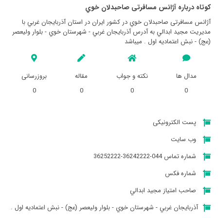
کوتاه درباره آژانس مسافرتی صاحبدلان خوي
آژانس مسافرتی صاحبدلان خوي در کشور ایران در استان آذربايجان غربي با
مدیریت مجيد ابدالي به آدرس آذربايجان غربي - شهرستان خوي - بلوار وليعصر
(عج) - نبش اعتماديه اول . میباشد
مدال ها
نکته و جواب
مقاله
بروزرسانی
0
0
0
0
پست الکترونیکی
وب سایت
شماره تماس 044-36242222-36252222
شماره فکس
صاحب امتیاز مجيد ابدالي
آذربايجان غربي - شهرستان خوي - بلوار وليعصر (عج) - نبش اعتماديه اول .