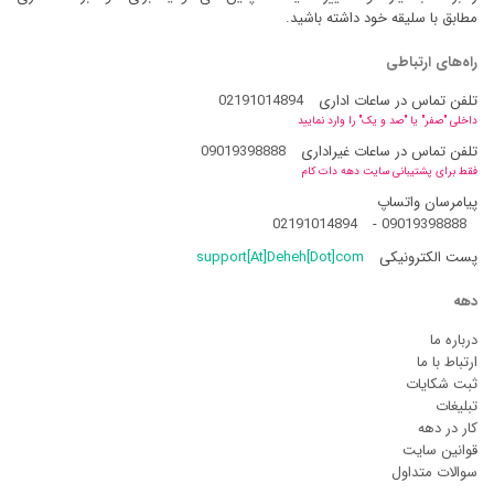
مطابق با سلیقه خود داشته باشید.
راه‌های ارتباطی
تلفن تماس در ساعات اداری
02191014894
داخلی "صفر" یا "صد و یک" را وارد نمایید
تلفن تماس در ساعات غیراداری
09019398888
فقط برای پشتیبانی سایت دهه دات کام
پیامرسان واتساپ
02191014894
-
09019398888
پست الکترونیکی
support[At]Deheh[Dot]com
دهه
درباره ما
ارتباط با ما
ثبت شکایات
تبلیغات
کار در دهه
قوانین سایت
سوالات متداول