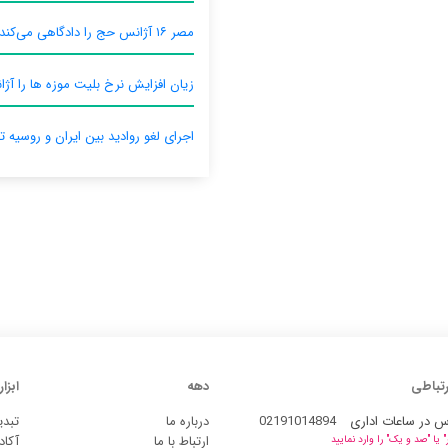
مصر ۱۶ آژانس حج را دادگاهی می‌کند
زیان افزایش نرخ بلیت موزه ها را آژان
اجرای لغو روادید بین ایران و روسیه ت
رتباطی
دهه
ابزار
س در ساعات اداری
02191014894
درباره ما
تبدی
ارتباط با ما
آکاد
یا "صد و یک" را وارد نمایید