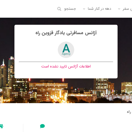
ی سفر
دهه در کنار شما
جستجو
آژانس مسافرتی يادگار قزوين راه
اطلاعات آژانس تایید نشده است
راه