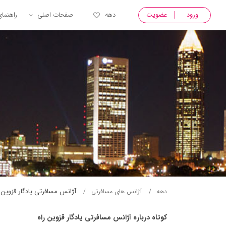
ورود
عضویت
دهه
صفحات اصلی
راهنما
آژانس مسافرتی يادگار قزوين 
دهه
آژانس های مسافرتی
کوتاه درباره آژانس مسافرتی يادگار قزوين راه