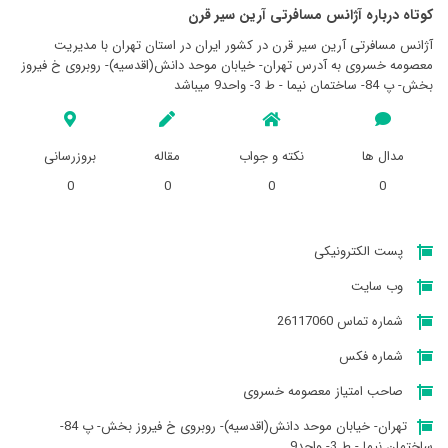
کوتاه درباره آژانس مسافرتی آرين سير قرن
آژانس مسافرتی آرين سير قرن در کشور ایران در استان تهران با مدیریت
معصومه خسروی به آدرس تهران- خيابان موحد دانش(اقدسیه)- روبروی خ فیروز
بخش- پ 84- ساختمان نیما - ط 3- واحد9 میباشد
مدال ها
نکته و جواب
مقاله
بروزرسانی
0
0
0
0
پست الکترونیکی
وب سایت
شماره تماس 26117060
شماره فکس
صاحب امتیاز معصومه خسروی
تهران- خيابان موحد دانش(اقدسیه)- روبروی خ فیروز بخش- پ 84-
ساختمان نیما - ط 3- واحد9