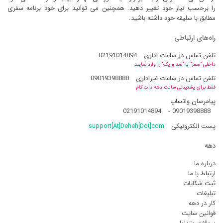
را برحسب نیاز خود تغییر دهید. همچنین می توانید برای خود برنامه سفری
مطابق با سلیقه خود داشته باشید.
راه‌های ارتباطی
تلفن تماس در ساعات اداری
02191014894
داخلی "صفر" یا "صد و یک" را وارد نمایید
تلفن تماس در ساعات غیراداری
09019398888
فقط برای پشتیبانی سایت دهه دات کام
پیامرسان واتساپ
02191014894
-
09019398888
پست الکترونیکی
support[At]Deheh[Dot]com
دهه
درباره ما
ارتباط با ما
ثبت شکایات
تبلیغات
کار در دهه
قوانین سایت