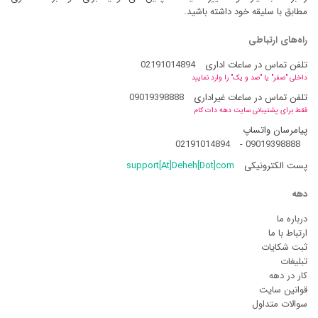
مطابق با سلیقه خود داشته باشید.
راه‌های ارتباطی
تلفن تماس در ساعات اداری
02191014894
داخلی "صفر" یا "صد و یک" را وارد نمایید
تلفن تماس در ساعات غیراداری
09019398888
فقط برای پشتیبانی سایت دهه دات کام
پیامرسان واتساپ
02191014894
-
09019398888
پست الکترونیکی
support[At]Deheh[Dot]com
دهه
درباره ما
ارتباط با ما
ثبت شکایات
تبلیغات
کار در دهه
قوانین سایت
سوالات متداول