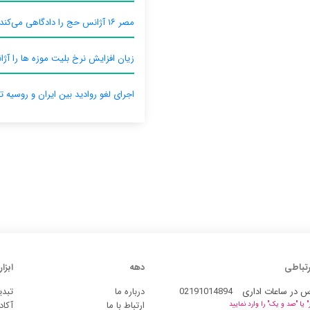
مصر ۱۶ آژانس حج را دادگاهی می‌کند
زیان افزایش نرخ بلیت موزه ها را آژان
اجرای لغو روادید بین ایران و روسیه ت
رتباطی
دهه
ابزار
س در ساعات اداری
02191014894
درباره ما
تبدی
ارتباط با ما
آکاد
یا "صد و یک" را وارد نمایید