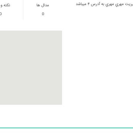
مهري مهري به آدرس ۴ میباشد
مدال ها
نکته و
0
0