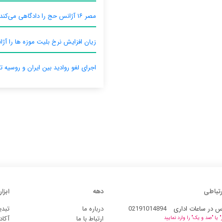
مصر ۱۶ آژانس حج را دادگاهی می‌کند
زیان افزایش نرخ بلیت موزه ها را آژان
اجرای لغو روادید بین ایران و روسیه ت
رتباطی
دهه
ابزار
س در ساعات اداری
02191014894
درباره ما
تبدی
ارتباط با ما
آکاد
یا "صد و یک" را وارد نمایید